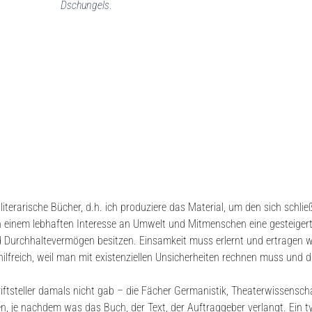
Dschungels
.
literarische Bücher, d.h. ich produziere das Material, um den sich schl
en einem lebhaften Interesse an Umwelt und Mitmenschen eine gesteiger
 Durchhaltevermögen besitzen. Einsamkeit muss erlernt und ertragen we
hilfreich, weil man mit existenziellen Unsicherheiten rechnen muss und di
hriftsteller damals nicht gab – die Fächer Germanistik, Theaterwissens
, je nachdem was das Buch, der Text, der Auftraggeber verlangt. Ein ty