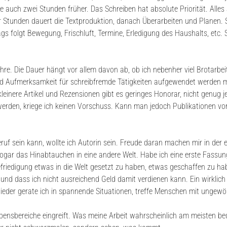
auch zwei Stunden früher. Das Schreiben hat absolute Priorität. Alles 
r Stunden dauert die Textproduktion, danach Überarbeiten und Planen. 
 folgt Bewegung, Frischluft, Termine, Erledigung des Haushalts, etc. 
hre. Die Dauer hängt vor allem davon ab, ob ich nebenher viel Brotarbeit
und Aufmerksamkeit für schreibfremde Tätigkeiten aufgewendet werden 
 kleinere Artikel und Rezensionen gibt es geringes Honorar, nicht genug
erden, kriege ich keinen Vorschuss. Kann man jedoch Publikationen vor
Beruf sein kann, wollte ich Autorin sein. Freude daran machen mir in de
 sogar das Hinabtauchen in eine andere Welt. Habe ich eine erste Fassun
Befriedigung etwas in die Welt gesetzt zu haben, etwas geschaffen zu ha
d dass ich nicht ausreichend Geld damit verdienen kann. Ein wirklich e
er gerate ich in spannende Situationen, treffe Menschen mit ungewöhnl
e Lebensbereiche eingreift. Was meine Arbeit wahrscheinlich am meisten be