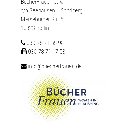
BücherFrauen e. V.
c/o Seehausen + Sandberg
Merseburger Str. 5
10823 Berlin
030-78 71 55 98
030-78 71 17 53
info@buecherfrauen.de