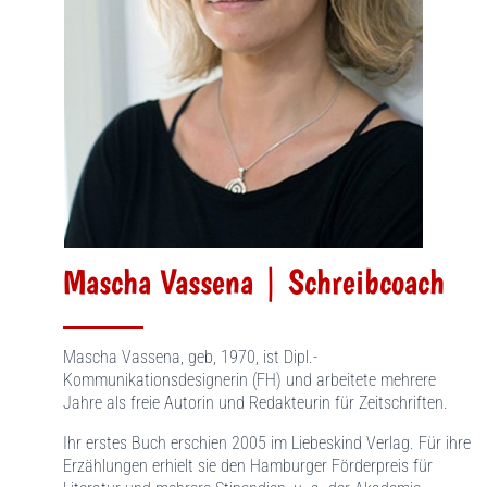
Mascha Vassena | Schreibcoach
Mascha Vassena, geb, 1970, ist Dipl.-
Kommunikationsdesignerin (FH) und arbeitete mehrere
Jahre als freie Autorin und Redakteurin für Zeitschriften.
Ihr erstes Buch erschien 2005 im Liebeskind Verlag. Für ihre
Erzählungen erhielt sie den Hamburger Förderpreis für