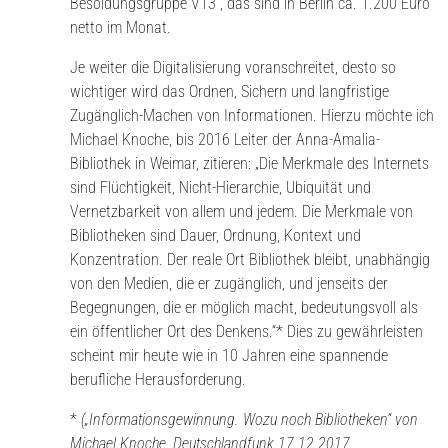
Besoldungsgruppe V13“, das sind in Berlin ca. 1.200 Euro
netto im Monat.
Je weiter die Digitalisierung voranschreitet, desto so
wichtiger wird das Ordnen, Sichern und langfristige
Zugänglich-Machen von Informationen. Hierzu möchte ich
Michael Knoche, bis 2016 Leiter der Anna-Amalia-
Bibliothek in Weimar, zitieren: „Die Merkmale des Internets
sind Flüchtigkeit, Nicht-Hierarchie, Ubiquität und
Vernetzbarkeit von allem und jedem. Die Merkmale von
Bibliotheken sind Dauer, Ordnung, Kontext und
Konzentration. Der reale Ort Bibliothek bleibt, unabhängig
von den Medien, die er zugänglich, und jenseits der
Begegnungen, die er möglich macht, bedeutungsvoll als
ein öffentlicher Ort des Denkens.“* Dies zu gewährleisten
scheint mir heute wie in 10 Jahren eine spannende
berufliche Herausforderung.
*
(„Informationsgewinnung. Wozu noch Bibliotheken“ von
Michael Knoche, Deutschlandfunk 17.12.2017,